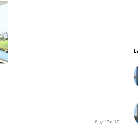
L
Page 17 of 17