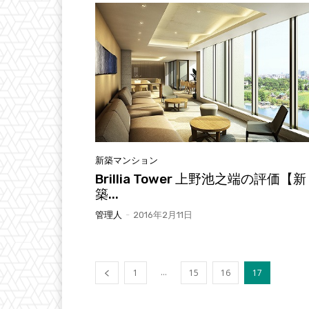
新築マンション
Brillia Tower 上野池之端の評価【新
築...
管理人
-
2016年2月11日
...
1
15
16
17