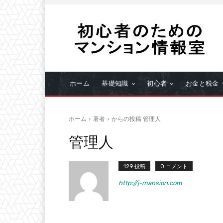
ホーム
基礎知識
初心者
お金と税金
ホーム
著者
からの投稿 管理人
管理人
129 投稿
0 コメント
http://j-mansion.com