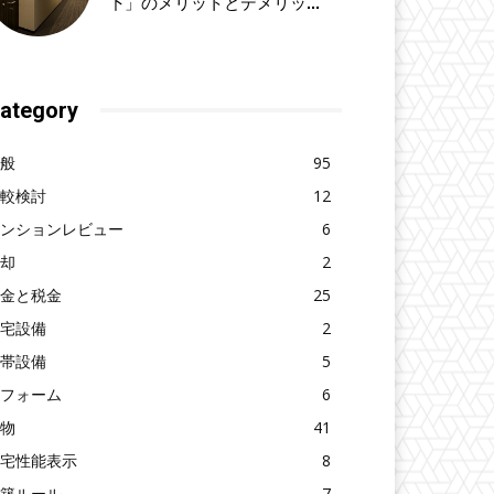
下」のメリットとデメリッ...
ategory
般
95
較検討
12
ンションレビュー
6
却
2
金と税金
25
宅設備
2
帯設備
5
フォーム
6
物
41
宅性能表示
8
築ルール
7