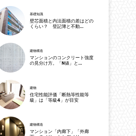
基礎知識
壁芯面積と内法面積の差はどの
くらい？ 登記簿と不動...
建物構造
マンションのコンクリート強度
の見分け方。「N値」と...
建物
住宅性能評価「断熱等性能等
級」は「等級4」が目安
建物構造
マンション「内廊下」「外廊