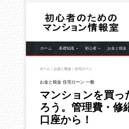
ホーム
基礎知識
初心者
お金と税金
ホーム
お金と税金
住宅ローン
お金と税金
住宅ローン
一般
マンションを買っ
ろう。管理費・修
口座から！