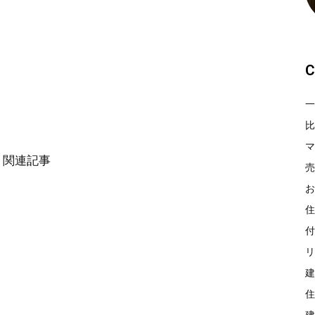
C
一
比
マ
関連記事
売
お
住
付
リ
建
住
建