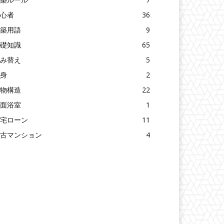
心者
36
築用語
9
礎知識
65
み替え
5
身
2
物構造
22
面浴室
1
宅ローン
11
古マンション
4