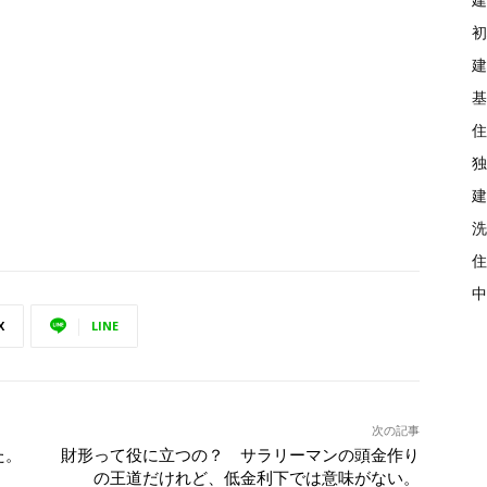
初
建
基
住
独
建
洗
住
中
X
LINE
次の記事
た。
財形って役に立つの？ サラリーマンの頭金作り
の王道だけれど、低金利下では意味がない。