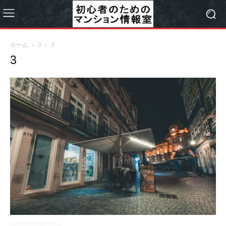
ホーム
3
3
3