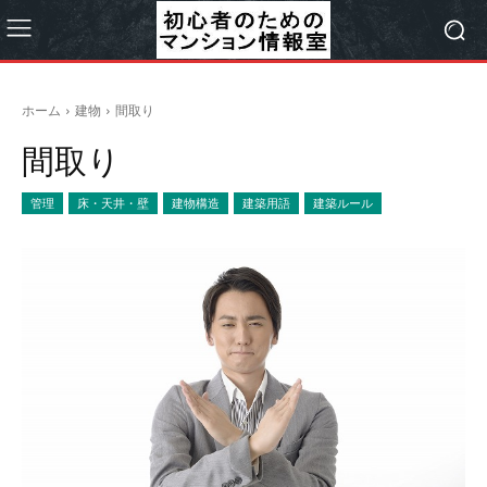
ホーム
建物
間取り
間取り
管理
床・天井・壁
建物構造
建築用語
建築ルール