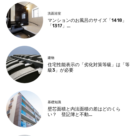
洗面浴室
マンションのお風呂のサイズ「1418」
「1317」...
建物
住宅性能表示の「劣化対策等級」は「等
級3」が必要
基礎知識
壁芯面積と内法面積の差はどのくら
い？ 登記簿と不動...