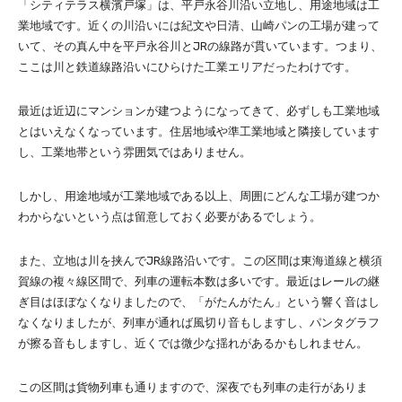
「シティテラス横濱戸塚」は、平戸永谷川沿い立地し、用途地域は工
業地域です。近くの川沿いには紀文や日清、山崎パンの工場が建って
いて、その真ん中を平戸永谷川とJRの線路が貫いています。つまり、
ここは川と鉄道線路沿いにひらけた工業エリアだったわけです。
最近は近辺にマンションが建つようになってきて、必ずしも工業地域
とはいえなくなっています。住居地域や準工業地域と隣接しています
し、工業地帯という雰囲気ではありません。
しかし、用途地域が工業地域である以上、周囲にどんな工場が建つか
わからないという点は留意しておく必要があるでしょう。
また、立地は川を挟んでJR線路沿いです。この区間は東海道線と横須
賀線の複々線区間で、列車の運転本数は多いです。最近はレールの継
ぎ目はほぼなくなりましたので、「がたんがたん」という響く音はし
なくなりましたが、列車が通れば風切り音もしますし、パンタグラフ
が擦る音もしますし、近くでは微少な揺れがあるかもしれません。
この区間は貨物列車も通りますので、深夜でも列車の走行がありま