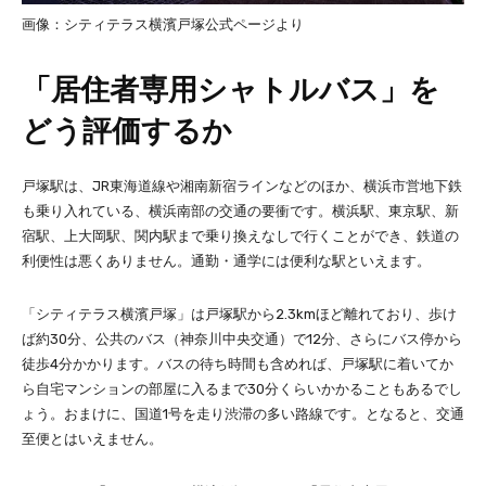
画像：シティテラス横濱戸塚公式ページより
「居住者専用シャトルバス」を
どう評価するか
戸塚駅は、JR東海道線や湘南新宿ラインなどのほか、横浜市営地下鉄
も乗り入れている、横浜南部の交通の要衝です。横浜駅、東京駅、新
宿駅、上大岡駅、関内駅まで乗り換えなしで行くことができ、鉄道の
利便性は悪くありません。通勤・通学には便利な駅といえます。
「シティテラス横濱戸塚」は戸塚駅から2.3kmほど離れており、歩け
ば約30分、公共のバス（神奈川中央交通）で12分、さらにバス停から
徒歩4分かかります。バスの待ち時間も含めれば、戸塚駅に着いてか
ら自宅マンションの部屋に入るまで30分くらいかかることもあるでし
ょう。おまけに、国道1号を走り渋滞の多い路線です。となると、交通
至便とはいえません。