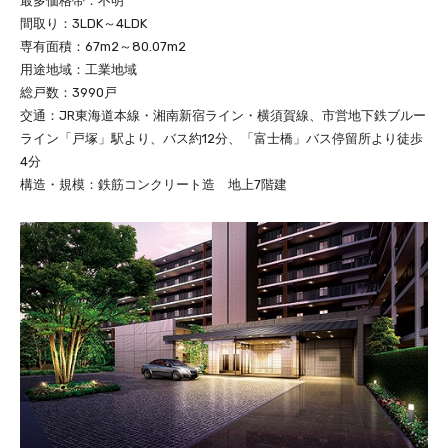
最多価格帯：不明
間取り：3LDK～4LDK
専有面積：67m2～80.07m2
用途地域：工業地域
総戸数：3990戸
交通：JR東海道本線・湘南新宿ライン・横須賀線、市営地下鉄ブルー
ライン「戸塚」駅より、バス約12分、「富士橋」バス停留所より徒歩
4分
構造・規模：鉄筋コンクリート造 地上7階建