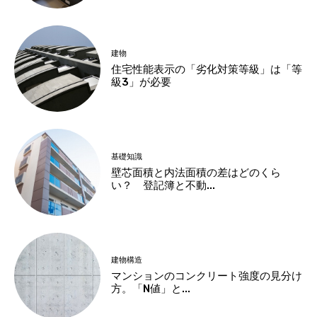
建物
住宅性能表示の「劣化対策等級」は「等
級3」が必要
基礎知識
壁芯面積と内法面積の差はどのくら
い？ 登記簿と不動...
建物構造
マンションのコンクリート強度の見分け
方。「N値」と...