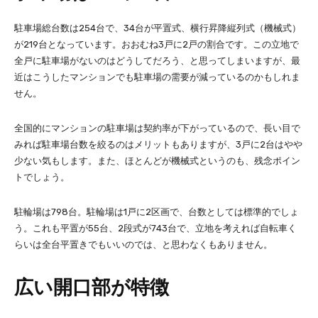
駐車場総台数は254台で、34台が平置式、横行昇降縦列式（機械式）
が219台となっています。おおむね3戸に2戸の割合です。この立地で
全戸に駐車場がないのはどうしてだろう、と思ってしまいますが、最
近はこうしたマンションでも駐車場の需要が減っているのかもしれま
せん。
全国的にマンションの駐車場は契約率が下がっているので、長い目で
みれば駐車場台数を絞るのはメリットもありますが、3戸に2台はやや
少ない気もします。また、ほとんどが機械式というのも、残念ポイン
トでしょう。
駐輪場は798台。駐輪場は1戸に2区画で、台数としては標準的でしょ
う。これも平置が55台、2段式が743台で、立地を考えれば自転車く
らいは全台平置きでもいいのでは、と思わなくもありません。
広い開口部が特徴