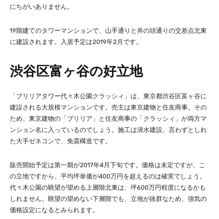
にちがいありません。
19階建てのタワーマンションで、山手通りと井の頭通りの交差点北東
に建設されます。入居予定は2019年2月です。
渋谷区富ヶ谷の好立地
「ブリリアタワー代々木公園クラッシィ」は、東京都渋谷区富ヶ谷に
建設される大規模マンションです。売主は東京建物と住友商事。その
ため、東京建物の「ブリリア」と住友商事の「クラッシィ」が両方マ
ンション名に入っているのでしょう。施工は清水建設。言わずとしれ
た大手ゼネコンで、免震構造です。
販売開始予定は第一期が2017年4月下旬です。価格は未定ですが、こ
の立地ですから、平均坪単価が400万円を超えるのは確実でしょう。
代々木公園の眺望が望める上層階北東は、坪600万円程度になるかも
しれません。眺望の望めない下層階でも、立地が抜群なため、強気の
価格設定になるとみられます。