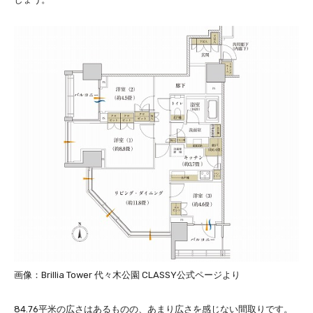
画像：Brillia Tower 代々木公園 CLASSY公式ページより
84.76平米の広さはあるものの、あまり広さを感じない間取りです。