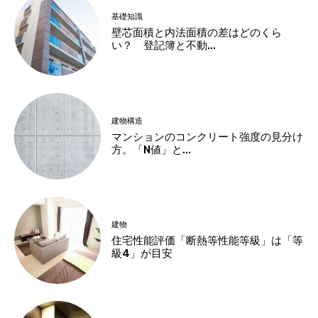
基礎知識
壁芯面積と内法面積の差はどのくら
い？ 登記簿と不動...
建物構造
マンションのコンクリート強度の見分け
方。「N値」と...
建物
住宅性能評価「断熱等性能等級」は「等
級4」が目安