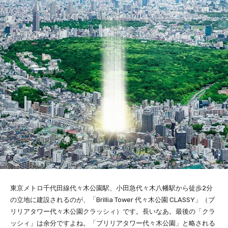
東京メトロ千代田線代々木公園駅、小田急代々木八幡駅から徒歩2分
の立地に建設されるのが、「Brillia Tower 代々木公園 CLASSY」（ブ
リリアタワー代々木公園クラッシィ）です。長いなあ。最後の「クラ
ッシィ」は余分ですよね。「ブリリアタワー代々木公園」と略される