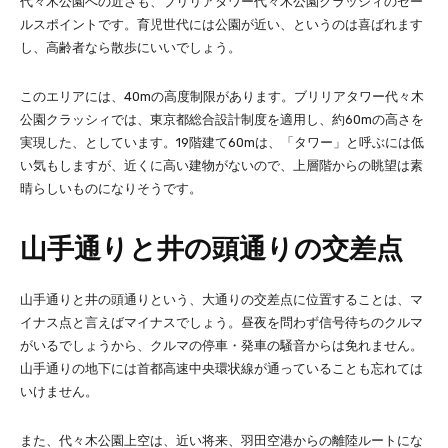
代々木公園への近さも、ブリリアタワー代々木公園クラッシィのセー
ルスポイントです。育児世代には公園が近い、というのは喜ばれます
し、高齢者なら散歩にいいでしょう。
このエリアには、40mの高度制限があります。ブリリアタワー代々木
公園クラッシィでは、東京都総合設計制度を適用し、約60mの高さを
実現した、としています。19階建て60mは、「タワー」と呼ぶには低
い気もしますが、近くに高い建物がないので、上層階からの眺望は素
晴らしいものになりそうです。
山手通りと井の頭通りの交差点
山手通りと井の頭通りという、大通りの交差点に位置することは、マ
イナス点と言えばマイナスでしょう。昼夜を問わず信号待ちのクルマ
がいるでしょうから、クルマの停車・発車の騒音からは免れません。
山手通りの地下には首都高速中央環状線が通っていることも忘れては
いけません。
また、代々木公園上空は、近い将来、羽田空港からの離陸ルートにな