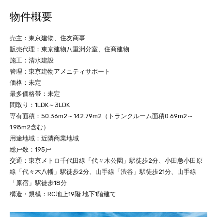
物件概要
売主：東京建物、住友商事
販売代理：東京建物八重洲分室、住商建物
施工：清水建設
管理：東京建物アメニティサポート
価格：未定
最多価格帯：未定
間取り：1LDK～3LDK
専有面積：50.36m2～142.79m2（トランクルーム面積0.69m2～
1.98m2含む）
用途地域：近隣商業地域
総戸数：195戸
交通：東京メトロ千代田線「代々木公園」駅徒歩2分、小田急小田原
線「代々木八幡」駅徒歩2分、山手線「渋谷」駅徒歩21分、山手線
「原宿」駅徒歩18分
構造・規模：RC地上19階 地下1階建て