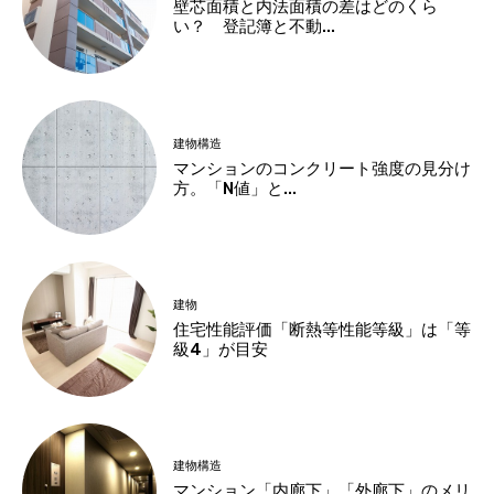
壁芯面積と内法面積の差はどのくら
い？ 登記簿と不動...
建物構造
マンションのコンクリート強度の見分け
方。「N値」と...
建物
住宅性能評価「断熱等性能等級」は「等
級4」が目安
建物構造
マンション「内廊下」「外廊下」のメリ