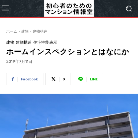
ホーム
建物
建物構造
建物
建物構造
住宅性能表示
ホームインスペクションとはなにか
2019年7月11日
Facebook
X
LINE