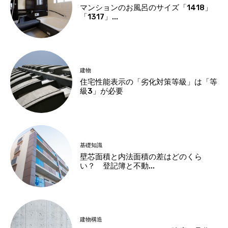
マンションのお風呂のサイズ「1418」
「1317」...
建物
住宅性能表示の「劣化対策等級」は「等
級3」が必要
基礎知識
壁芯面積と内法面積の差はどのくら
い？ 登記簿と不動...
建物構造