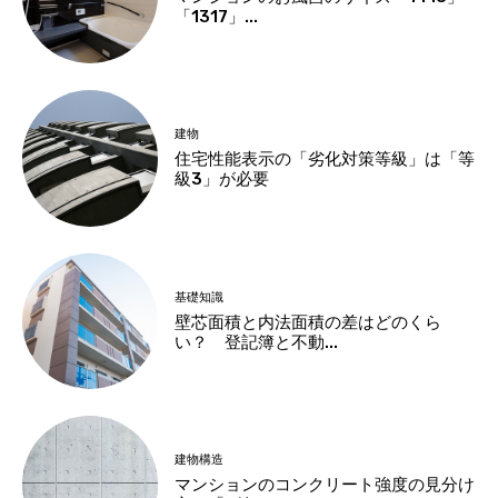
「1317」...
建物
住宅性能表示の「劣化対策等級」は「等
級3」が必要
基礎知識
壁芯面積と内法面積の差はどのくら
い？ 登記簿と不動...
建物構造
マンションのコンクリート強度の見分け