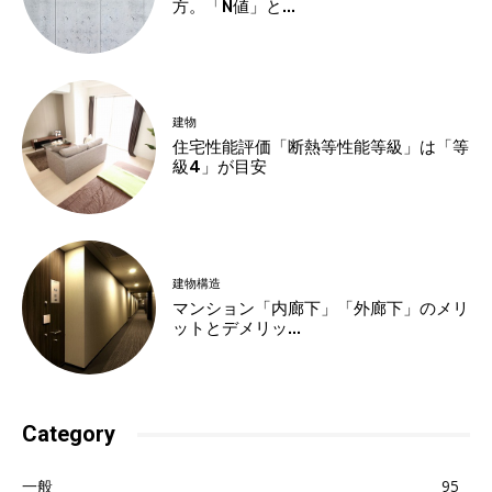
方。「N値」と...
建物
住宅性能評価「断熱等性能等級」は「等
級4」が目安
建物構造
マンション「内廊下」「外廊下」のメリ
ットとデメリッ...
Category
一般
95